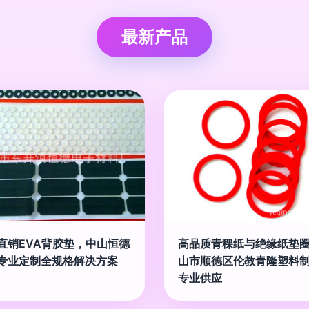
最新产品
直销EVA背胶垫，中山恒德
高品质青稞纸与绝缘纸垫圈
专业定制全规格解决方案
山市顺德区伦教青隆塑料
专业供应